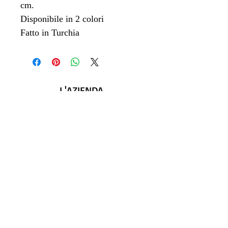
cm.
Disponibile in 2 colori
Fatto in Turchia
L'AZIENDA
A proposito di SHOLO
Contattaci
LEGALE
GDPR
Politica di ritorno
Privacy e cookie