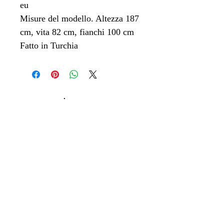
eu
Misure del modello. Altezza 187
cm, vita 82 cm, fianchi 100 cm
Fatto in Turchia
L'AZIENDA
A proposito di SHOLO
Contattaci
LEGALE
GDPR
Politica di ritorno