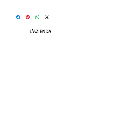
L'AZIENDA
A proposito di SHOLO
Contattaci
LEGALE
GDPR
Politica di ritorno
Privacy e cookie
SEGUICI