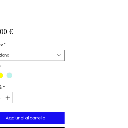
Prezzo
00 €
re
*
ziona
*
à
*
Aggiungi al carrello