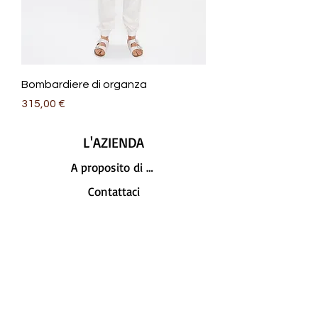
Bombardiere di organza
Prezzo
315,00 €
L'AZIENDA
A proposito di SHOLO
Contattaci
LEGALE
GDPR
Politica di ritorno
Privacy e cookie