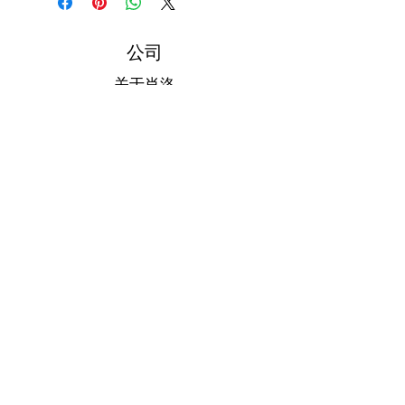
公司
关于肖洛
联系我们
合法的
通用数据保护条例
退货政策
隐私和 Cookie
跟着我们