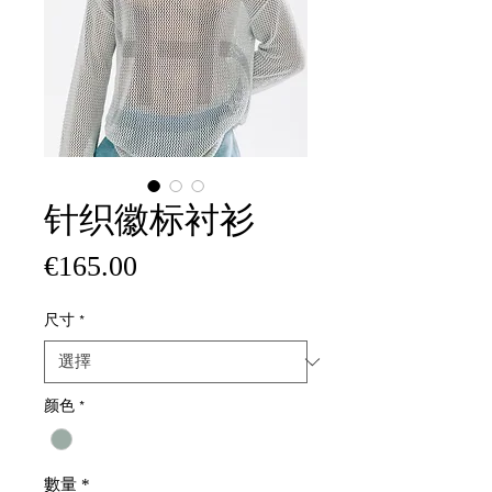
针织徽标衬衫
價
€165.00
格
尺寸
*
颜色
*
數量
*