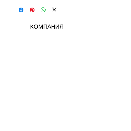
КОМПАНИЯ
О ШОЛО
Связаться с нами
ЮРИДИЧЕСКИЙ
GDPR
Политика возврата
Конфиденциальность и файлы cookie
ПОДПИСЫВАЙТЕСЬ НА НАС