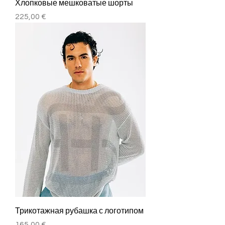
Хлопковые мешковатые шорты
Цена
225,00 €
Трикотажная рубашка с логотипом
Цена
165,00 €