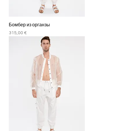
Бомбер из органзы
Цена
315,00 €