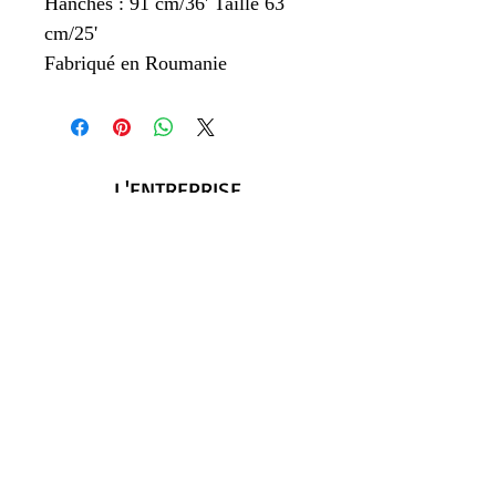
Hanches : 91 cm/36' Taille 63
cm/25'
Fabriqué en Roumanie
L'ENTREPRISE
À propos de SHOLO
Contactez-nous
LÉGAL
RGPD
Politique de retour
Confidentialité et cookies