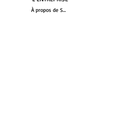
À propos de SHOLO
Contactez-nous
LÉGAL
RGPD
Politique de retour
Confidentialité et cookies
SUIVEZ-NOUS