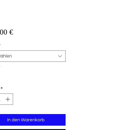
Preis
00 €
*
ählen
*
*
In den Warenkorb