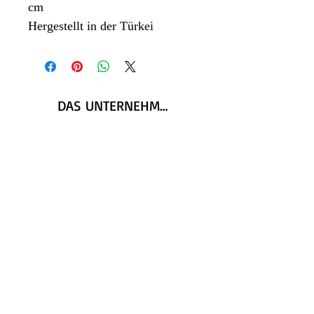
cm
Hergestellt in der Türkei
DAS UNTERNEHMEN
Über SHOLO
Kontaktiere uns
RECHTLICH
DSGVO
Rückgaberecht
Datenschutz und Cookies