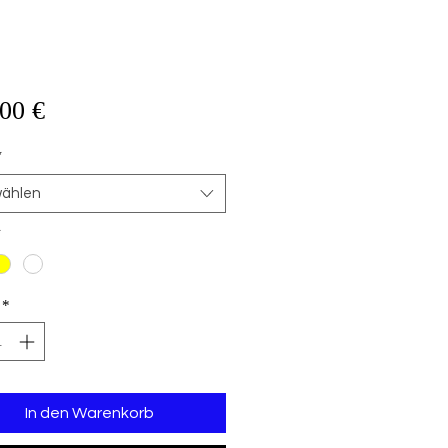
Preis
00 €
*
ählen
*
*
In den Warenkorb