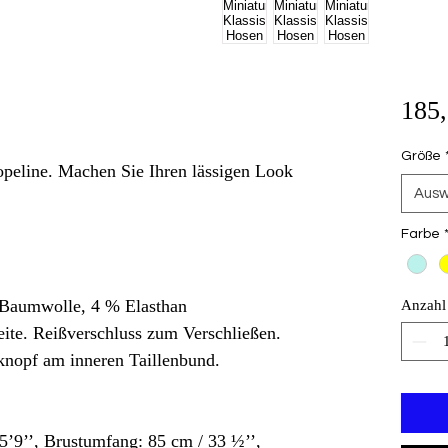
185,
Größe
peline. Machen Sie Ihren lässigen Look
Ausw
Farbe
 Baumwolle, 4 % Elasthan
Anzahl
eite. Reißverschluss zum Verschließen.
knopf am inneren Taillenbund.
’9’’, Brustumfang: 85 cm / 33 ½’’,