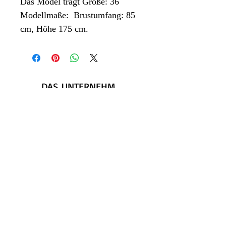
Das Model trägt Größe: 36
Modellmaße: Brustumfang: 85
cm, Höhe 175 cm.
DAS UNTERNEHMEN
Über SHOLO
Kontaktiere uns
RECHTLICH
DSGVO
Rückgaberecht
Datenschutz und Cookies